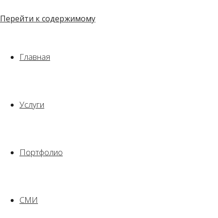
Перейти к содержимому
Главная
Услуги
Студия архитектуры и дизайна Ольги
Софроновой
Портфолио
Москва, Берсеневская наб., д. 3/10, стр.7
+7-925-000-96-63​⁠​
СМИ
info@sofronova-os.ru